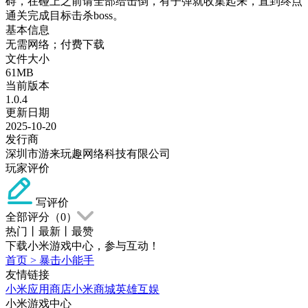
碍，在碰上之前请全部给击倒，有子弹就收集起来，直到终点
通关完成目标击杀boss。
基本信息
无需网络；付费下载
文件大小
61MB
当前版本
1.0.4
更新日期
2025-10-20
发行商
深圳市游来玩趣网络科技有限公司
玩家评价
写评价
全部评分（
0
）
热门
丨
最新
丨
最赞
下载小米游戏中心，参与互动！
首页
>
暴击小能手
友情链接
小米应用商店
小米商城
英雄互娱
小米游戏中心