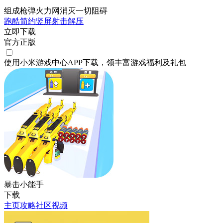
组成枪弹火力网消灭一切阻碍
跑酷
简约
竖屏
射击
解压
立即下载
官方正版
使用小米游戏中心APP
下载
，领丰富游戏
福利
及
礼包
暴击小能手
下载
主页
攻略
社区
视频