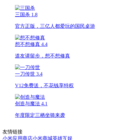
三国杀
1.8
官方正版，三亿人都爱玩的国民桌游
想不想修真
4.4
道友请留步，想不想修真
一刀传世
3.4
V12免费送，不花钱享特权
创造与魔法
4.1
年度限定三栖坐骑来袭
友情链接
小米应用商店
小米商城
英雄互娱