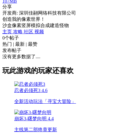
107MB
分享
开发商: 深圳佳翮网络科技有限公司
创造我的像素世界！
沙盒
像素
竖屏
模拟
合成
建造
怪物
主页
攻略
社区
视频
0个帖子
热门
|
最新
|
最赞
发布帖子
没有更多数据了....
玩此游戏的玩家还喜欢
忍者必须死3
4.6
全新活动玩法「寻宝大冒险」
崩坏3-曙梦向明
4.4
主线第二部终章更新