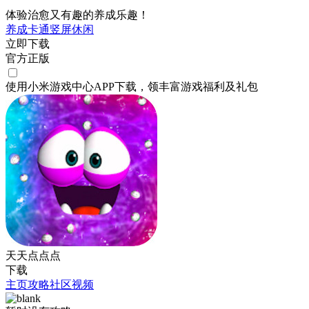
体验治愈又有趣的养成乐趣！
养成
卡通
竖屏
休闲
立即下载
官方正版
使用小米游戏中心APP
下载
，领丰富游戏
福利
及
礼包
天天点点点
下载
主页
攻略
社区
视频