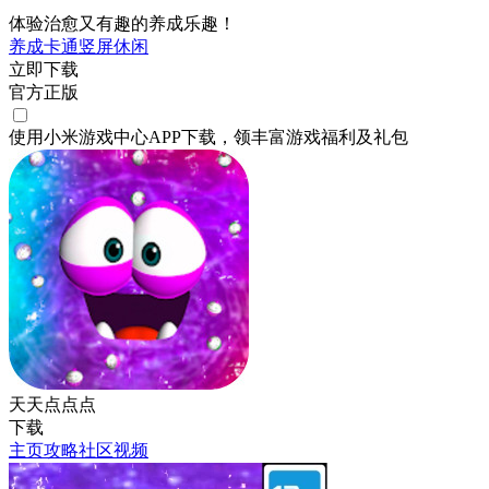
体验治愈又有趣的养成乐趣！
养成
卡通
竖屏
休闲
立即下载
官方正版
使用小米游戏中心APP
下载
，领丰富游戏
福利
及
礼包
天天点点点
下载
主页
攻略
社区
视频