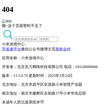
404
额~这个页面暂时不见了
小米游戏中心
开发者平台
微信公众号
微博主页
商务合作
应用名称：小米游戏中心
开发者：北京瓦力网络科技有限公司 电话：010-60606666
版本：13.5.0.70 更新时间：2025年3月24日
北京地址：北京市昌平区安居路小米智慧产业园
南京地址：南京市建邺区永初路37号小米华东总部
未成年人防沉迷系统
米币