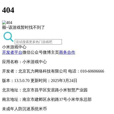
404
额~该游戏暂时找不到了
小米游戏中心
开发者平台
微信公众号
微博主页
商务合作
应用名称：小米游戏中心
开发者：北京瓦力网络科技有限公司 电话：010-60606666
版本：13.5.0.70 更新时间：2025年3月24日
北京地址：北京市昌平区安居路小米智慧产业园
南京地址：南京市建邺区永初路37号小米华东总部
未成年人防沉迷系统
米币