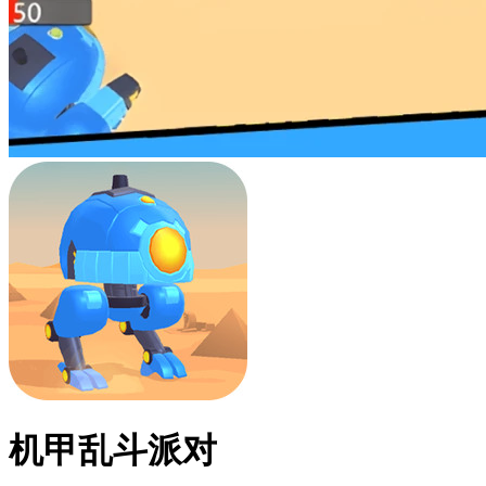
机甲乱斗派对