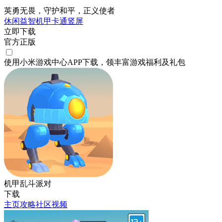
英勇无畏，守护和平，正义使者
休闲
益智
机甲
卡通
竖屏
立即下载
官方正版
使用小米游戏中心APP
下载
，领丰富游戏
福利
及
礼包
机甲乱斗派对
下载
主页
攻略
社区
视频