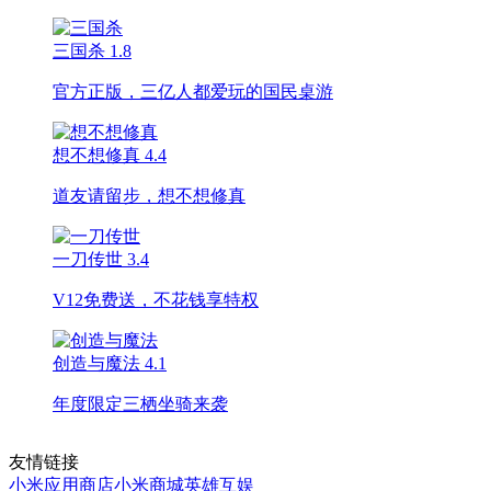
三国杀
1.8
官方正版，三亿人都爱玩的国民桌游
想不想修真
4.4
道友请留步，想不想修真
一刀传世
3.4
V12免费送，不花钱享特权
创造与魔法
4.1
年度限定三栖坐骑来袭
友情链接
小米应用商店
小米商城
英雄互娱