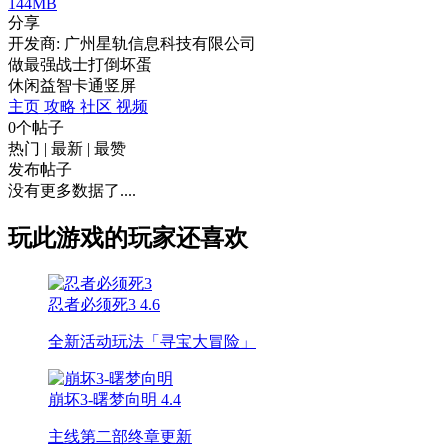
144MB
分享
开发商: 广州星轨信息科技有限公司
做最强战士打倒坏蛋
休闲
益智
卡通
竖屏
主页
攻略
社区
视频
0个帖子
热门
|
最新
|
最赞
发布帖子
没有更多数据了....
玩此游戏的玩家还喜欢
忍者必须死3
4.6
全新活动玩法「寻宝大冒险」
崩坏3-曙梦向明
4.4
主线第二部终章更新