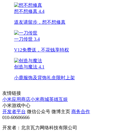
想不想修真
4.4
道友请留步，想不想修真
一刀传世
3.4
V12免费送，不花钱享特权
创造与魔法
4.1
小鹿服饰及背饰礼盒限时上架
友情链接
小米应用商店
小米商城
英雄互娱
小米游戏中心
开发者平台
微信公众号
微博主页
商务合作
010-60606666
开发者：北京瓦力网络科技有限公司