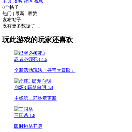
主页
攻略
社区
视频
0个帖子
热门
|
最新
|
最赞
发布帖子
没有更多数据了....
玩此游戏的玩家还喜欢
忍者必须死3
4.6
全新活动玩法「寻宝大冒险」
崩坏3-曙梦向明
4.4
主线第二部终章更新
三国杀
1.8
限时秒杀开启