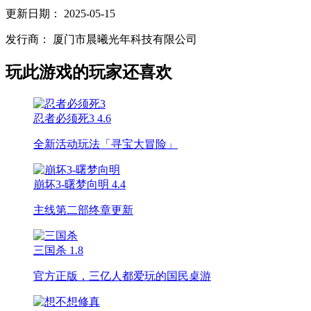
更新日期：
2025-05-15
发行商：
厦门市晨曦光年科技有限公司
玩此游戏的玩家还喜欢
忍者必须死3
4.6
全新活动玩法「寻宝大冒险」
崩坏3-曙梦向明
4.4
主线第二部终章更新
三国杀
1.8
官方正版，三亿人都爱玩的国民桌游