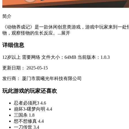
简介
《动物养成记》是一款休闲创意类游戏，游戏中玩家来到一处
物，观察怪物的生长反应。...
展开
详细信息
12岁以上
需要网络
文件大小：64MB
当前版本：1.0.3
更新日期：
2025-05-15
发行商：
厦门市晨曦光年科技有限公司
玩此游戏的玩家还喜欢
忍者必须死3
4.6
崩坏3-曙梦向明
4.4
三国杀
1.8
想不想修真
4.4
一刀传世
3.4