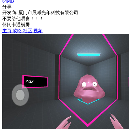
64MB
分享
开发商: 厦门市晨曦光年科技有限公司
不要给他喂食！！！
休闲
卡通
横屏
主页
攻略
社区
视频