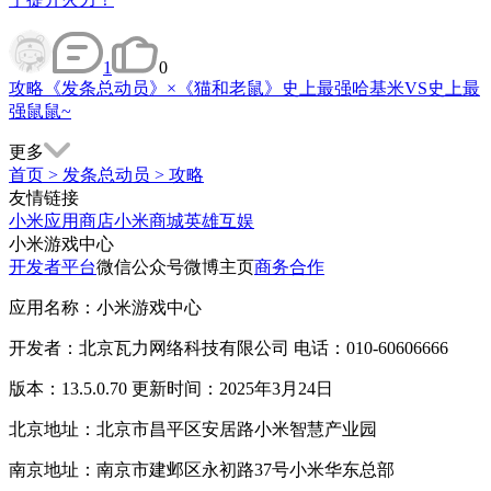
1
0
攻略
《发条总动员》×《猫和老鼠》史上最强哈基米VS史上最
强鼠鼠~
更多
首页
>
发条总动员
>
攻略
友情链接
小米应用商店
小米商城
英雄互娱
小米游戏中心
开发者平台
微信公众号
微博主页
商务合作
应用名称：小米游戏中心
开发者：北京瓦力网络科技有限公司 电话：010-60606666
版本：13.5.0.70 更新时间：2025年3月24日
北京地址：北京市昌平区安居路小米智慧产业园
南京地址：南京市建邺区永初路37号小米华东总部