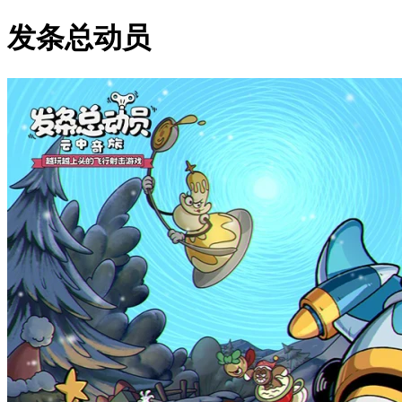
发条总动员