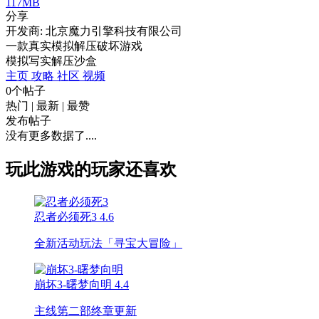
117MB
分享
开发商: 北京魔力引擎科技有限公司
一款真实模拟解压破坏游戏
模拟
写实
解压
沙盒
主页
攻略
社区
视频
0个帖子
热门
|
最新
|
最赞
发布帖子
没有更多数据了....
玩此游戏的玩家还喜欢
忍者必须死3
4.6
全新活动玩法「寻宝大冒险」
崩坏3-曙梦向明
4.4
主线第二部终章更新