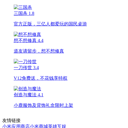
三国杀
1.8
官方正版，三亿人都爱玩的国民桌游
想不想修真
4.4
道友请留步，想不想修真
一刀传世
3.4
V12免费送，不花钱享特权
创造与魔法
4.1
小鹿服饰及背饰礼盒限时上架
友情链接
小米应用商店
小米商城
英雄互娱