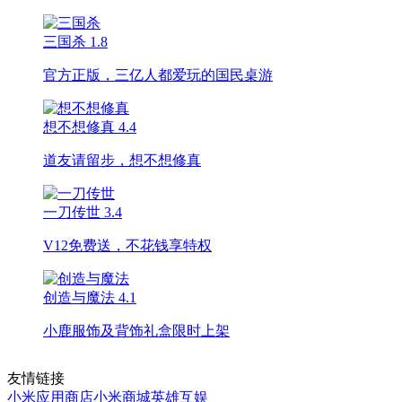
三国杀
1.8
官方正版，三亿人都爱玩的国民桌游
想不想修真
4.4
道友请留步，想不想修真
一刀传世
3.4
V12免费送，不花钱享特权
创造与魔法
4.1
小鹿服饰及背饰礼盒限时上架
友情链接
小米应用商店
小米商城
英雄互娱