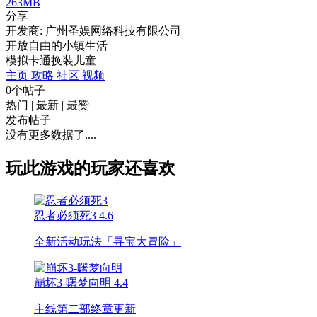
263MB
分享
开发商: 广州圣娱网络科技有限公司
开放自由的小镇生活
模拟
卡通
换装
儿童
主页
攻略
社区
视频
0个帖子
热门
|
最新
|
最赞
发布帖子
没有更多数据了....
玩此游戏的玩家还喜欢
忍者必须死3
4.6
全新活动玩法「寻宝大冒险」
崩坏3-曙梦向明
4.4
主线第二部终章更新