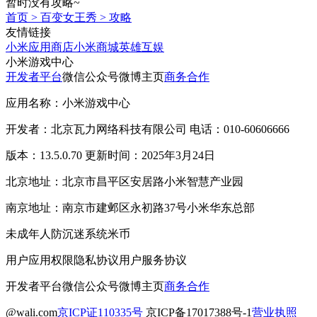
暂时没有攻略~
首页
>
百变女王秀
>
攻略
友情链接
小米应用商店
小米商城
英雄互娱
小米游戏中心
开发者平台
微信公众号
微博主页
商务合作
应用名称：小米游戏中心
开发者：北京瓦力网络科技有限公司 电话：010-60606666
版本：13.5.0.70 更新时间：2025年3月24日
北京地址：北京市昌平区安居路小米智慧产业园
南京地址：南京市建邺区永初路37号小米华东总部
未成年人防沉迷系统
米币
用户应用权限
隐私协议
用户服务协议
开发者平台
微信公众号
微博主页
商务合作
@wali.com
京ICP证110335号
京ICP备17017388号-1
营业执照