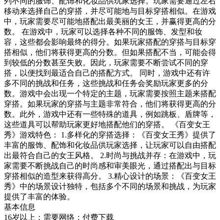
列不同的服饰、配饰和化妆品供玩家选择。玩家需要通过左右
移动来选择自己的穿搭，并尽可能地与目标穿搭相似。在游戏
中，玩家需要尽可能地搭配出最美丽的女王，并赢得更高的分
数。 在游戏中，玩家可以选择各种不同的服饰、发型和妆
容，这些都会影响最终的得分。如果玩家搭配的穿搭与目标穿
搭相似，他们将获得更高的分数。但如果搭配不当，可能会得
到较低的分数甚至失败。因此，玩家需要不断尝试不同的穿
搭，以便找到最适合自己的搭配方式。 同时，游戏中还有许
多不同的挑战和任务，这些挑战和任务会奖励玩家更多的分
数。游戏中会出现一个特定的主题，玩家需要按照主题来搭配
穿搭。如果玩家的穿搭与主题非常符合，他们将获得更高的分
数。此外，游戏中还有一些特殊的道具，例如跳板、盾牌等，
这些道具可以帮助玩家更好地搭配他们的穿搭。 《百变女王
秀》游戏特色： 1.多样化的穿搭选择：《百变女王秀》提供了
丰富的服饰、配饰和化妆品供玩家选择，让玩家可以自由搭配
出最符合自己的女王风格。 2.时尚与挑战并存：在游戏中，玩
家需要不断挑战自己的时尚感和审美眼光，通过搭配出与目标
穿搭相似的造型来获得高分。 3.精心设计的场景：《百变女王
秀》中的场景设计独特，包括多个不同的场景和挑战，为玩家
提供了丰富的体验。
基本信息
16岁以上；需要网络；付费下载