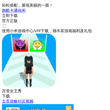
轻松搭配，展现美丽的一面！
跑酷
卡通
休闲
立即下载
官方正版
使用小米游戏中心APP
下载
，领丰富游戏
福利
及
礼包
百变女王秀
下载
主页
攻略
社区
视频