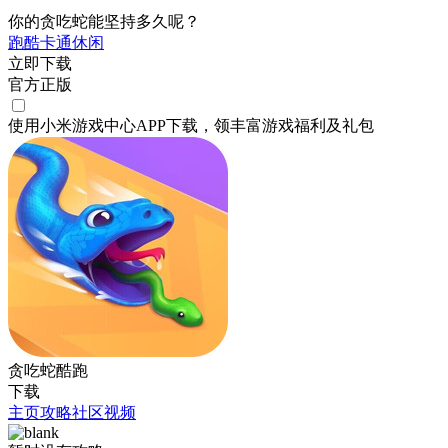
你的贪吃蛇能坚持多久呢？
跑酷
卡通
休闲
立即下载
官方正版
使用小米游戏中心APP
下载
，领丰富游戏
福利
及
礼包
贪吃蛇酷跑
下载
主页
攻略
社区
视频