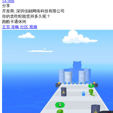
147MB
分享
开发商: 深圳佳翮网络科技有限公司
你的贪吃蛇能坚持多久呢？
跑酷
卡通
休闲
主页
攻略
社区
视频