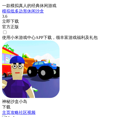
一款模拟真人的经典休闲游戏
模拟
低多边形
休闲
沙盒
3.6
立即下载
官方正版
使用小米游戏中心APP
下载
，领丰富游戏
福利
及
礼包
神秘沙盒小岛
下载
主页
攻略
社区
视频