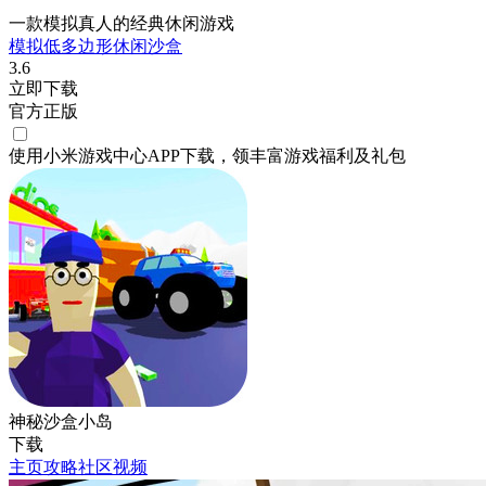
一款模拟真人的经典休闲游戏
模拟
低多边形
休闲
沙盒
3.6
立即下载
官方正版
使用小米游戏中心APP
下载
，领丰富游戏
福利
及
礼包
神秘沙盒小岛
下载
主页
攻略
社区
视频