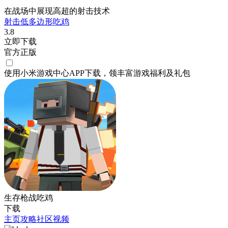
在战场中展现高超的射击技术
射击
低多边形
吃鸡
3.8
立即下载
官方正版
使用小米游戏中心APP
下载
，领丰富游戏
福利
及
礼包
生存枪战吃鸡
下载
主页
攻略
社区
视频