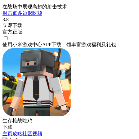
在战场中展现高超的射击技术
射击
低多边形
吃鸡
3.8
立即下载
官方正版
使用小米游戏中心APP
下载
，领丰富游戏
福利
及
礼包
生存枪战吃鸡
下载
主页
攻略
社区
视频