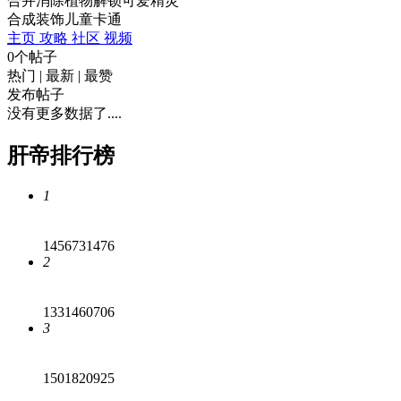
合并消除植物解锁可爱精灵
合成
装饰
儿童
卡通
主页
攻略
社区
视频
0个帖子
热门
|
最新
|
最赞
发布帖子
没有更多数据了....
肝帝排行榜
1
1456731476
2
1331460706
3
1501820925