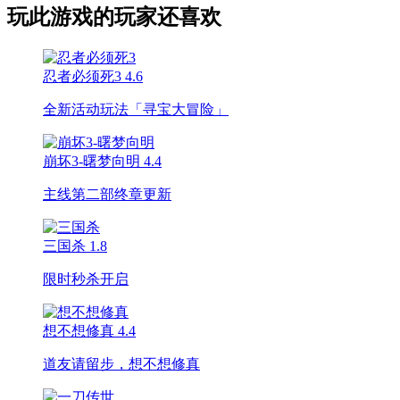
玩此游戏的玩家还喜欢
忍者必须死3
4.6
全新活动玩法「寻宝大冒险」
崩坏3-曙梦向明
4.4
主线第二部终章更新
三国杀
1.8
限时秒杀开启
想不想修真
4.4
道友请留步，想不想修真