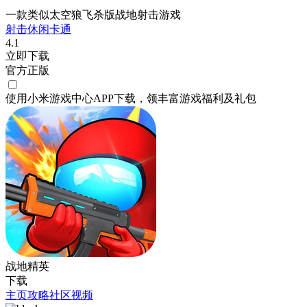
一款类似太空狼飞杀版战地射击游戏
射击
休闲
卡通
4.1
立即下载
官方正版
使用小米游戏中心APP
下载
，领丰富游戏
福利
及
礼包
战地精英
下载
主页
攻略
社区
视频