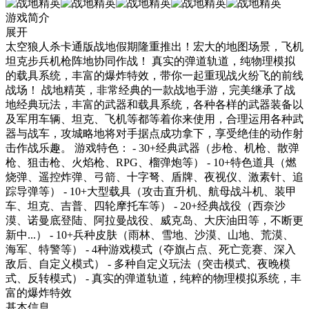
游戏简介
展开
太空狼人杀卡通版战地假期隆重推出！宏大的地图场景，飞机
坦克步兵机枪阵地协同作战！ 真实的弹道轨道，纯物理模拟
的载具系统，丰富的爆炸特效，带你一起重现战火纷飞的前线
战场！ 战地精英，非常经典的一款战地手游，完美继承了战
地经典玩法，丰富的武器和载具系统，各种各样的武器装备以
及军用车辆、坦克、飞机等都等着你来使用，合理运用各种武
器与战车，攻城略地将对手据点成功拿下，享受绝佳的动作射
击作战乐趣。 游戏特色： - 30+经典武器（步枪、机枪、散弹
枪、狙击枪、火焰枪、RPG、榴弹炮等） - 10+特色道具（燃
烧弹、遥控炸弹、弓箭、十字弩、盾牌、夜视仪、激素针、追
踪导弹等） - 10+大型载具（攻击直升机、航母战斗机、装甲
车、坦克、吉普、四轮摩托车等） - 20+经典战役（西奈沙
漠、诺曼底登陆、阿拉曼战役、威克岛、大庆油田等，不断更
新中...） - 10+兵种皮肤（雨林、雪地、沙漠、山地、荒漠、
海军、特警等） - 4种游戏模式（夺旗占点、死亡竞赛、深入
敌后、自定义模式） - 多种自定义玩法（突击模式、夜晚模
式、反转模式） - 真实的弹道轨道，纯粹的物理模拟系统，丰
富的爆炸特效
基本信息