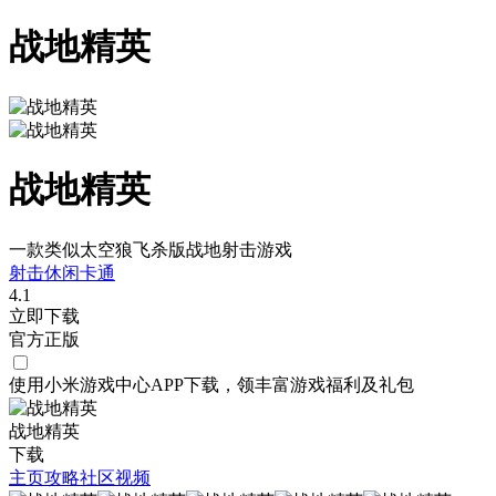
战地精英
战地精英
一款类似太空狼飞杀版战地射击游戏
射击
休闲
卡通
4.1
立即下载
官方正版
使用小米游戏中心APP
下载
，领丰富游戏
福利
及
礼包
战地精英
下载
主页
攻略
社区
视频