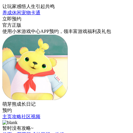
让玩家感悟人生引起共鸣
养成
休闲
宠物
卡通
立即预约
官方正版
使用小米游戏中心APP
预约
，领丰富游戏
福利
及
礼包
萌芽熊成长日记
预约
主页
攻略
社区
视频
暂时没有攻略~