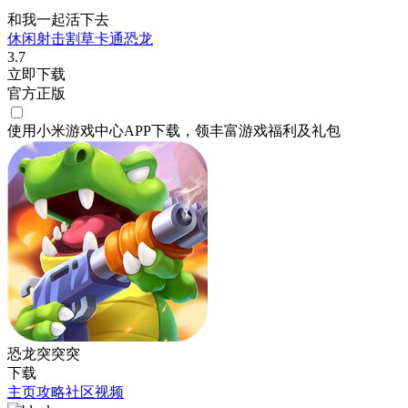
和我一起活下去
休闲
射击
割草
卡通
恐龙
3.7
立即下载
官方正版
使用小米游戏中心APP
下载
，领丰富游戏
福利
及
礼包
恐龙突突突
下载
主页
攻略
社区
视频