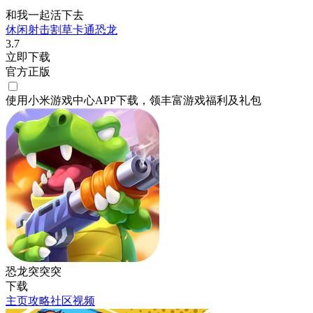
和我一起活下去
休闲
射击
割草
卡通
恐龙
3.7
立即下载
官方正版
使用小米游戏中心APP
下载
，领丰富游戏
福利
及
礼包
恐龙突突突
下载
主页
攻略
社区
视频