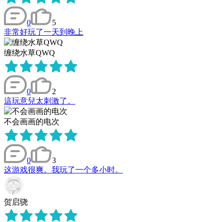
0
5
非常好玩了一天到晚上
缠绕水草QWQ
0
2
這玩意兒太刺激了。
不会画画的电次
0
3
这游戏很爽。我玩了一个多小时。
贺启骁