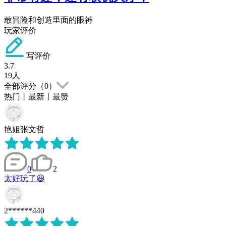
敢冒险和创造里面的眼神
玩家评价
写评价
3.7
19
人
全部评分（
0
）
热门
丨
最新
丨
最赞
艳姐张文哲
0
2
太好玩了😃
2******440