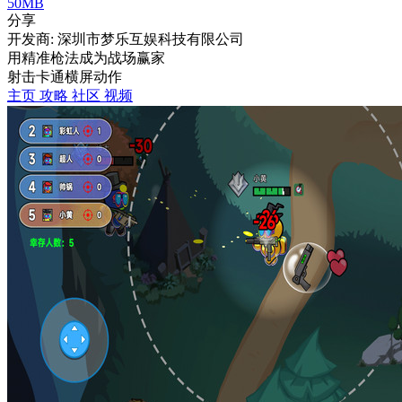
50MB
分享
开发商: 深圳市梦乐互娱科技有限公司
用精准枪法成为战场赢家
射击
卡通
横屏
动作
主页
攻略
社区
视频