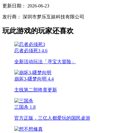
更新日期：
2026-06-23
发行商：
深圳市梦乐互娱科技有限公司
玩此游戏的玩家还喜欢
忍者必须死3
4.6
全新活动玩法「寻宝大冒险」
崩坏3-曙梦向明
4.4
主线第二部终章更新
三国杀
1.8
官方正版，三亿人都爱玩的国民桌游