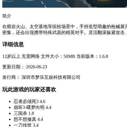
简介
在熔岩火山、太空基地等缤纷场景中，手持造型萌趣的枪械展
密集，还会出现携带特殊武器的精英对手。灵活翻滚躲避攻击，
详细信息
12岁以上
无需网络
文件大小：50MB
当前版本：1.6.8
更新日期：
2026-06-23
发行商：
深圳市梦乐互娱科技有限公司
玩此游戏的玩家还喜欢
忍者必须死3
4.6
崩坏3-曙梦向明
4.4
三国杀
1.8
想不想修真
4.4
一刀传世
3.4