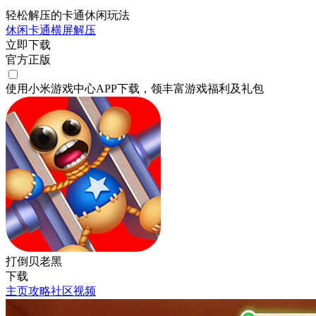
轻松解压的卡通休闲玩法
休闲
卡通
横屏
解压
立即下载
官方正版
使用小米游戏中心APP
下载
，领丰富游戏
福利
及
礼包
打倒贝老黑
下载
主页
攻略
社区
视频