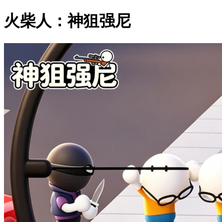
火柴人：神狙强尼