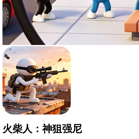
火柴人：神狙强尼