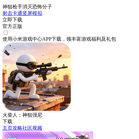
神狙枪手消灭恐怖分子
射击
卡通
竖屏
模拟
立即下载
官方正版
使用小米游戏中心APP
下载
，领丰富游戏
福利
及
礼包
火柴人：神狙强尼
下载
主页
攻略
社区
视频