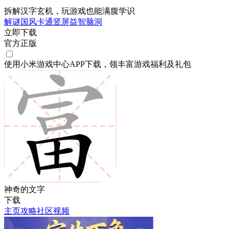
拆解汉字玄机，玩游戏也能满腹学识
解谜
国风
卡通
竖屏
益智
脑洞
立即下载
官方正版
使用小米游戏中心APP
下载
，领丰富游戏
福利
及
礼包
神奇的文字
下载
主页
攻略
社区
视频