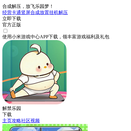
合成解压，放飞乐园梦！
经营
卡通
竖屏
合成
放置挂机
解压
立即下载
官方正版
使用小米游戏中心APP
下载
，领丰富游戏
福利
及
礼包
解禁乐园
下载
主页
攻略
社区
视频