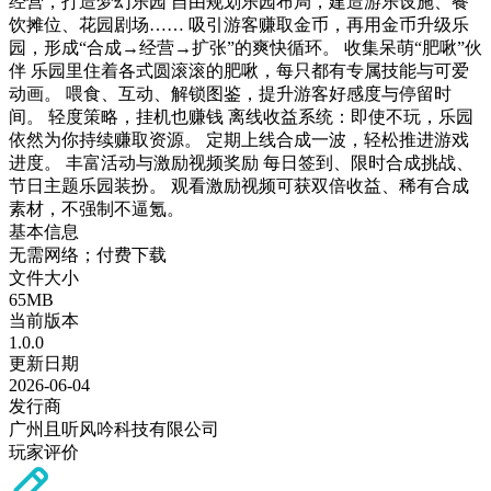
经营，打造梦幻乐园 自由规划乐园布局，建造游乐设施、餐
饮摊位、花园剧场…… 吸引游客赚取金币，再用金币升级乐
园，形成“合成→经营→扩张”的爽快循环。 收集呆萌“肥啾”伙
伴 乐园里住着各式圆滚滚的肥啾，每只都有专属技能与可爱
动画。 喂食、互动、解锁图鉴，提升游客好感度与停留时
间。 轻度策略，挂机也赚钱 离线收益系统：即使不玩，乐园
依然为你持续赚取资源。 定期上线合成一波，轻松推进游戏
进度。 丰富活动与激励视频奖励 每日签到、限时合成挑战、
节日主题乐园装扮。 观看激励视频可获双倍收益、稀有合成
素材，不强制不逼氪。
基本信息
无需网络；付费下载
文件大小
65MB
当前版本
1.0.0
更新日期
2026-06-04
发行商
广州且听风吟科技有限公司
玩家评价