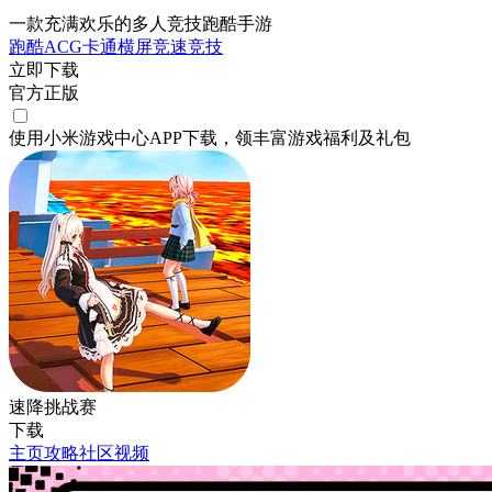
一款充满欢乐的多人竞技跑酷手游
跑酷
ACG
卡通
横屏
竞速
竞技
立即下载
官方正版
使用小米游戏中心APP
下载
，领丰富游戏
福利
及
礼包
速降挑战赛
下载
主页
攻略
社区
视频