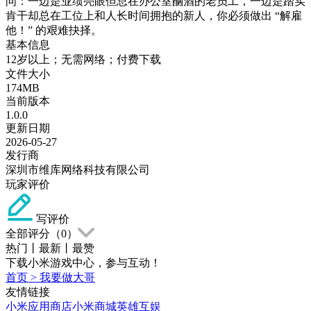
问：一边是业绩亮眼但总在办公室酗酒的老员工，一边是踏实
肯干却总在工位上和人长时间拥抱的新人，你必须做出 “解雇
他！” 的艰难抉择。
基本信息
12岁以上；无需网络；付费下载
文件大小
174MB
当前版本
1.0.0
更新日期
2026-05-27
发行商
深圳市维库网络科技有限公司
玩家评价
写评价
全部评分（
0
）
热门
丨
最新
丨
最赞
下载小米游戏中心，参与互动！
首页
>
我要做大哥
友情链接
小米应用商店
小米商城
英雄互娱