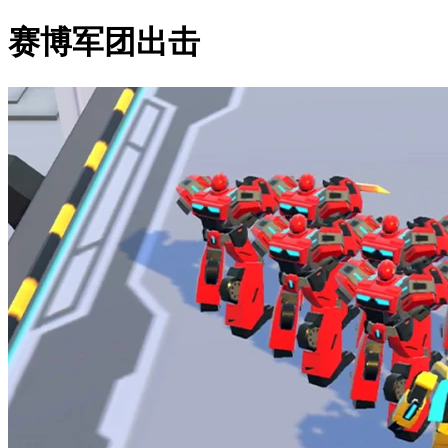
赛博军团出击