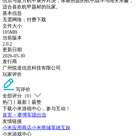
伍后与敌方机甲展开对决，体验热血的机甲战斗与闯关乐趣，
适合喜欢机甲题材的玩家。
基本信息
无需网络；付费下载
文件大小
105MB
当前版本
2.0.2
更新日期
2026-05-30
发行商
广州悦道信息科技有限公司
玩家评价
写评价
全部评分（
0
）
热门
丨
最新
丨
最赞
下载小米游戏中心，参与互动！
首页
>
赛博军团出击
友情链接
小米应用商店
小米商城
英雄互娱
小米游戏中心