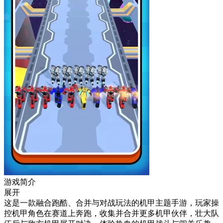
游戏简介
展开
这是一款融合跑酷、合并与对战玩法的机甲主题手游，玩家操
控机甲角色在赛道上奔跑，收集并合并更多机甲伙伴，壮大队