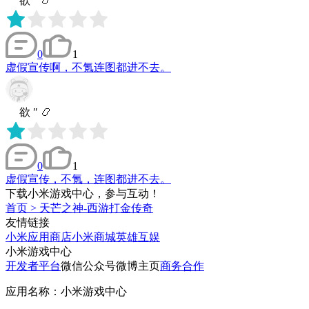
ゞ 欲 ″ 📿
0
1
虚假宣传啊，不氪连图都进不去。
ゞ 欲 ″ 📿
0
1
虚假宣传，不氪，连图都进不去。
下载小米游戏中心，参与互动！
首页
>
天芒之神-西游打金传奇
友情链接
小米应用商店
小米商城
英雄互娱
小米游戏中心
开发者平台
微信公众号
微博主页
商务合作
应用名称：小米游戏中心