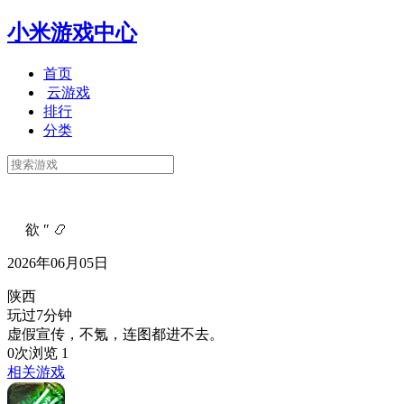
小米游戏中心
首页
云游戏
排行
分类
ゞ 欲 ″ 📿
2026年06月05日
陕西
玩过7分钟
虚假宣传，不氪，连图都进不去。
0次浏览
1
相关游戏