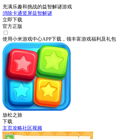
充满乐趣和挑战的益智解谜游戏
消除
卡通
竖屏
益智
解谜
立即下载
官方正版
使用小米游戏中心APP
下载
，领丰富游戏
福利
及
礼包
放松之旅
下载
主页
攻略
社区
视频