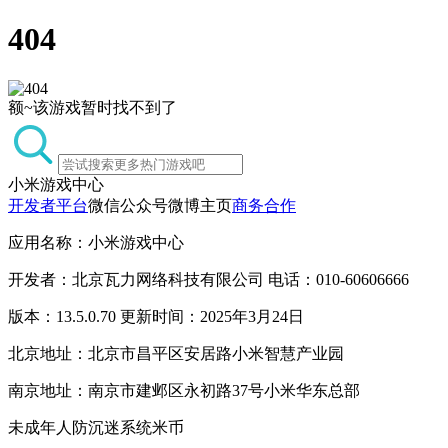
404
额~该游戏暂时找不到了
小米游戏中心
开发者平台
微信公众号
微博主页
商务合作
应用名称：小米游戏中心
开发者：北京瓦力网络科技有限公司 电话：010-60606666
版本：13.5.0.70 更新时间：2025年3月24日
北京地址：北京市昌平区安居路小米智慧产业园
南京地址：南京市建邺区永初路37号小米华东总部
未成年人防沉迷系统
米币