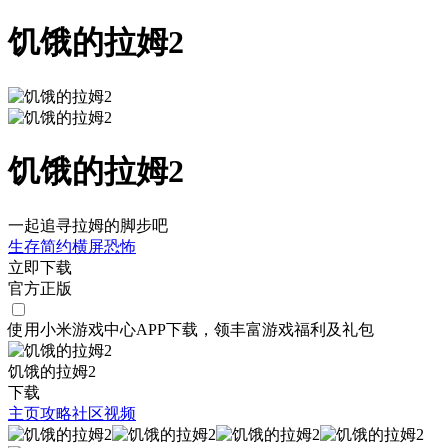
饥饿的拉姆2
饥饿的拉姆2
一起追寻拉姆的脚步吧
生存
简约
横屏
恐怖
立即下载
官方正版
使用小米游戏中心APP
下载
，领丰富游戏
福利
及
礼包
饥饿的拉姆2
下载
主页
攻略
社区
视频