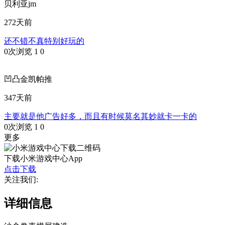
贝利亚jm
272天前
还不错不真特别好玩的
0次浏览
1
0
凹凸金凯帕推
347天前
主要就是他广告好多，而且有时候莫名其妙就卡一卡的
0次浏览
1
0
更多
下载小米游戏中心App
点击下载
关注我们:
详细信息