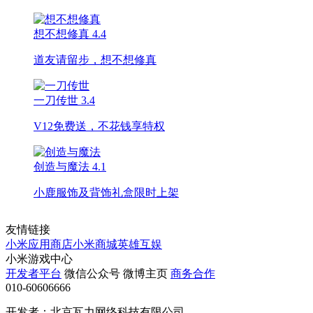
想不想修真
4.4
道友请留步，想不想修真
一刀传世
3.4
V12免费送，不花钱享特权
创造与魔法
4.1
小鹿服饰及背饰礼盒限时上架
友情链接
小米应用商店
小米商城
英雄互娱
小米游戏中心
开发者平台
微信公众号
微博主页
商务合作
010-60606666
开发者：北京瓦力网络科技有限公司