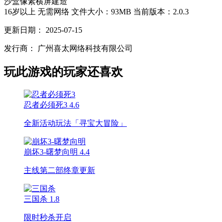
沙盒
像素
横屏
建造
16岁以上
无需网络
文件大小：93MB
当前版本：2.0.3
更新日期：
2025-07-15
发行商：
广州喜太网络科技有限公司
玩此游戏的玩家还喜欢
忍者必须死3
4.6
全新活动玩法「寻宝大冒险」
崩坏3-曙梦向明
4.4
主线第二部终章更新
三国杀
1.8
限时秒杀开启