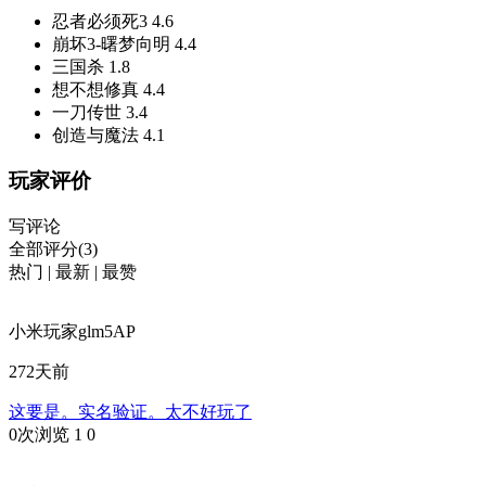
忍者必须死3
4.6
崩坏3-曙梦向明
4.4
三国杀
1.8
想不想修真
4.4
一刀传世
3.4
创造与魔法
4.1
玩家评价
写评论
全部评分(3)
热门
|
最新
|
最赞
小米玩家glm5AP
272天前
这要是。实名验证。太不好玩了
0次浏览
1
0