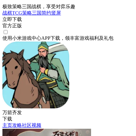
极致策略三国战棋，享受对弈乐趣
战棋
TCG
策略
三国
简约
竖屏
立即下载
官方正版
使用小米游戏中心APP
下载
，领丰富游戏
福利
及
礼包
万箭齐发
下载
主页
攻略
社区
视频