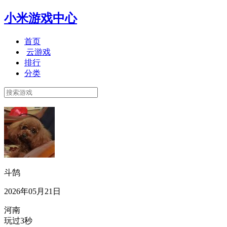
小米游戏中心
首页
云游戏
排行
分类
斗鹄
2026年05月21日
河南
玩过3秒