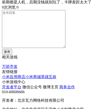
前期都是人机，后期没钱就别玩了，卡牌差距太大了
0次浏览
0
发布
相关游戏
万箭齐发
友情链接
小米应用商店
小米商城
英雄互娱
小米游戏中心
开发者平台
微信公众号
微博主页
商务合作
010-60606666
开发者：北京瓦力网络科技有限公司