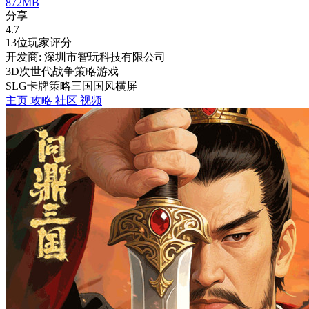
872MB
分享
4.7
13位玩家评分
开发商: 深圳市智玩科技有限公司
3D次世代战争策略游戏
SLG
卡牌
策略
三国
国风
横屏
主页
攻略
社区
视频