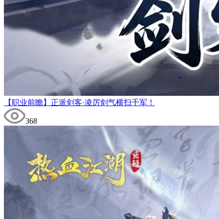
【职业前瞻】正派剑客·凌厉剑气横扫千军！
368