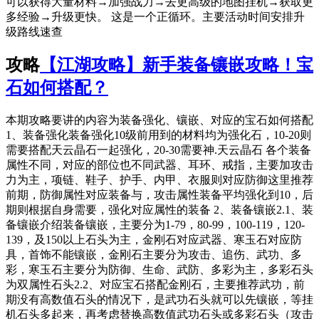
可以获得大量材料→加强战力→去更高级的地图挂机→获取更
多经验→升级更快。 这是一个正循环。主要活动时间安排升
级路线速查
攻略
【江湖攻略】新手装备镶嵌攻略！宝
石如何搭配？
本期攻略要讲的内容为装备强化、镶嵌、对应的宝石如何搭配
1、装备强化装备强化10级前用到的材料均为强化石，10-20则
需要搭配天云晶石一起强化，20-30需要神.天云晶石 各个装备
属性不同，对应的部位也不同武器、耳环、戒指，主要加攻击
力为主，项链、鞋子、护手、内甲、衣服则对应防御这里推荐
前期，防御属性对应装备与，攻击属性装备平均强化到10，后
期则根据自身需要，强化对应属性的装备 2、装备镶嵌2.1、装
备镶嵌介绍装备镶嵌，主要分为1-79，80-99，100-119，120-
139，及150以上石头为主，金刚石对应武器、寒玉石对应防
具，首饰不能镶嵌，金刚石主要分为攻击、追伤、武功、多
彩，寒玉石主要分为防御、生命、武防、多彩为主，多彩石头
为双属性石头2.2、对应宝石搭配金刚石，主要推荐武功，前
期没有高数值石头的情况下，是武功石头就可以先镶嵌，等挂
机石头多起来，再考虑替换高数值武功石头或多彩石头（攻击