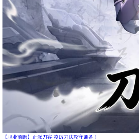
【职业前瞻】正派刀客·凌厉刀法攻守兼备！