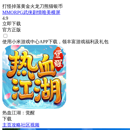
打怪掉落黄金火龙刀熊猫银币
MMORPG
武侠
剧情
唯美
横屏
4.9
立即下载
官方正版
使用小米游戏中心APP
下载
，领丰富游戏
福利
及
礼包
热血江湖：觉醒
下载
主页
攻略
社区
视频