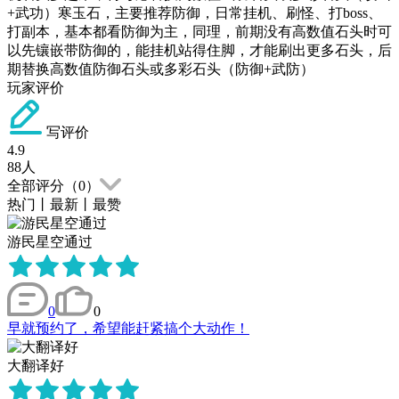
+武功）寒玉石，主要推荐防御，日常挂机、刷怪、打boss、
打副本，基本都看防御为主，同理，前期没有高数值石头时可
以先镶嵌带防御的，能挂机站得住脚，才能刷出更多石头，后
期替换高数值防御石头或多彩石头（防御+武防）
玩家评价
写评价
4.9
88
人
全部评分（
0
）
热门
丨
最新
丨
最赞
游民星空通过
0
0
早就预约了，希望能赶紧搞个大动作！
大翻译好