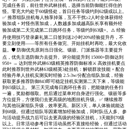
完成任务后，前往世外武林挂机，选择当前防御能扛得住的
怪。零充大约处于60级怪处，首日任务等级约到62级或以上。
✅ 推荐组队挂机每人独享掉落，互不干扰≥2人时全体获得经
验加成 + 对怪伤害加成，人数越多加成越高队长享有额外经
验加成第二天完成第二日跑环任务，等级约到63级+。⚠️ 经验
丹使用技巧登录豪礼第二日签到送2小时20%经验提升丹，不
要立刻使用——等所有任务做完、开始挂机时再吃，最大化收
益。🛡️ 防御优先原则当日强化、镶嵌、门派炼器等主要提升
点，优先主选防御力去提升。评分能提升到 15000+防御达到
950+ → 达到世外武林63级精英推荐防御标准⚔️ 高效挂机要点
此时推荐到世外武林63级精英3处挂机：解锁群攻技能 + 配合
经验丹单人挂机实测实时经验 2.5-3w/分配合组队加成，经验
获取更多推荐防御843即可稳定挂机实测第二天下来，等级能
到65级以上。 第三天完成每日跑环任务后，把能做的任务扫
一遍，奖励都领取。然后通过菜单对自身进行强化、镶嵌等多
方位提升，方便我们去更高级的地图挂机升级。✅ 继续推荐
与其他玩家组队升级，效率更高。新区3天，单人体验就能达
到68级。但通过组队等因素增加经验加成，同时队伍人多、参
与活动提升战力后可以去更高级的经验区挂机，3天能到70级
以上。日常活动参考日常活动虽然不直接给经验，但通过活动