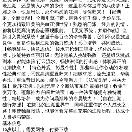
老江湖，还是初入武林的少侠，这里都有你追寻的武侠梦！正
邪之争，快意恩仇，那个熟悉的江湖，等你归来！ 【经典
IP，全新觉醒】 全新引擎打造，画质全面升级，为你呈现一
个更加精致唯美的热血江湖世界！熟悉的门派、经典的剧情，
都将以更高清的姿态重现眼前。 【灵宠系统，并肩作战】 全
新引入灵宠系统！邂逅千姿百态的珍奇异兽，它们不仅是旅途
良伴，更是你纵横江湖的强力臂助！悉心培养，共同成长。
【畅爽战斗，快意恩仇】 传承刀枪剑三职业，优化战斗手
感，技能特效华丽升级！无论是单人挑战强敌，还是组队激战
副本，都能体验 行云流水、畅快淋漓的打击感！体验真正的
江湖快意！ 【特色外观，彰显个性】 那些年让你心动的 标志
性经典时装，悉数高清重置归来！细腻材质，流光溢彩，华美
再现！重温昔日风采，绽放今朝魅力！ 【法宝觉醒，神兵天
降】 叱咤江湖，岂能无宝？全新法宝系统 震撼登场！收集千
变万化、蕴藏神力 的稀世法宝！每一件法宝都拥有独特属
性，精炼培养，成为你问鼎巅峰的专属战力！ 【自在江湖，
独行亦强】 在恢弘的江湖世界中，同样注重你的个人成长之
路！即使独自闯荡，也能体验完整而充实的江湖历程，达成个
人目标与荣耀。
基本信息
16岁以上；需要网络；付费下载