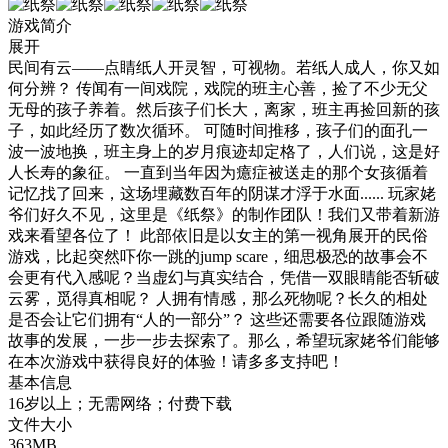
游戏简介
展开
民间有云——点睛纸人开灵智，可视物。若纸人成人，你又如
何分辨？ 传闻有一间戏院，戏院的班主心善，捡了不少无父
无母的孩子养着。然后孩子们长大，离家，班主再捡回新的孩
子，如此经历了数次循环。 可随时间推移，孩子们的面孔一
波一波地换，班主身上的岁月痕迹却定格了，人们说，这是好
人长寿的象征。 一直到当年因为癔症被送走的那个女孩循着
记忆找了回来，这场埋藏数百年的阴谋才浮于水面...... 玩家姥
爷们好久不见，这里是《纸祭》的制作团队！我们又带着新游
戏来看望各位了！ 此部依旧是以女主的第一视角展开的民俗
游戏，比起突然吓你一跳的jump scare，细思极恐的故事会不
会更有代入感呢？当虚幻与真实结合，凭借一双眼睛能否斩破
云雾，觅得真相呢？ 人拥有情感，那么死物呢？长久的相处
是否会让它们拥有“人的一部分”？ 这些还需要各位跟随游戏
故事的发展，一步一步去探索了。那么，希望玩家姥爷们能够
在本次游戏中获得良好的体验！请多多支持吧！
基本信息
16岁以上；无需网络；付费下载
文件大小
363MB