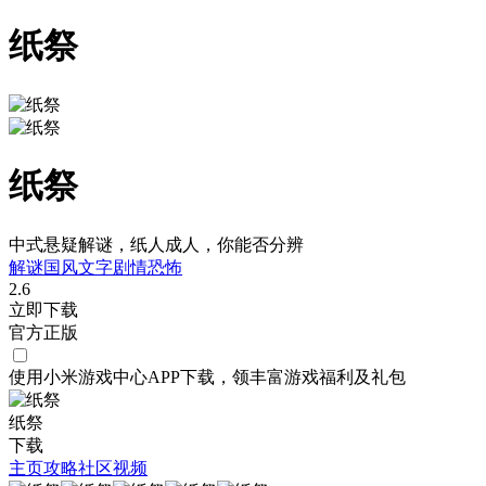
纸祭
纸祭
中式悬疑解谜，纸人成人，你能否分辨
解谜
国风
文字剧情
恐怖
2.6
立即下载
官方正版
使用小米游戏中心APP
下载
，领丰富游戏
福利
及
礼包
纸祭
下载
主页
攻略
社区
视频