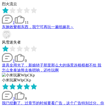
烈火流云
1
11
东施效颦都东西，我宁可再玩一遍纸嫁衣～
风雪迷失者
1
0
道具全用光了，新娘轿子那里那么大的场景连根棍都不给 我
怎么拿泰迪熊去换唢呐，还咋玩啊
小米玩家WIpCKp
3
9
我已经删了。过章节的时候要看广告，这个广告特别过分。你