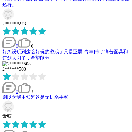
还行。
2******273
0
0
好久没玩到这么好玩的游戏了只是亚瑟[青年]带了痛苦面具和
短剑太阴了，希望削弱
2******508
0
3
别以为我不知道这是无机杀手😡
愛藍