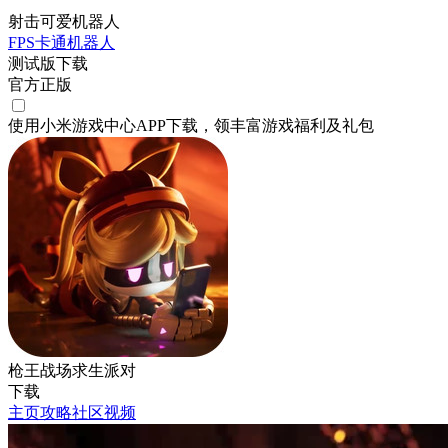
射击可爱机器人
FPS
卡通
机器人
测试版下载
官方正版
使用小米游戏中心APP
下载
，领丰富游戏
福利
及
礼包
枪王战场求生派对
下载
主页
攻略
社区
视频