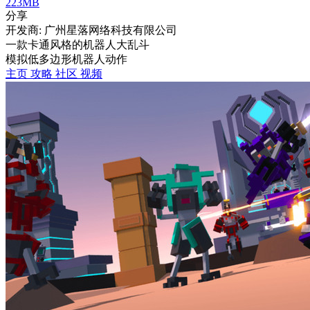
223MB
分享
开发商: 广州星落网络科技有限公司
一款卡通风格的机器人大乱斗
模拟
低多边形
机器人
动作
主页
攻略
社区
视频