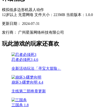
模拟
低多边形
机器人
动作
12岁以上
无需网络
文件大小：223MB
当前版本：1.0.0
更新日期：
2024-07-31
发行商：
广州星落网络科技有限公司
玩此游戏的玩家还喜欢
忍者必须死3
4.6
全新活动玩法「寻宝大冒险」
崩坏3-曙梦向明
4.4
主线第二部终章更新
三国杀
1.8