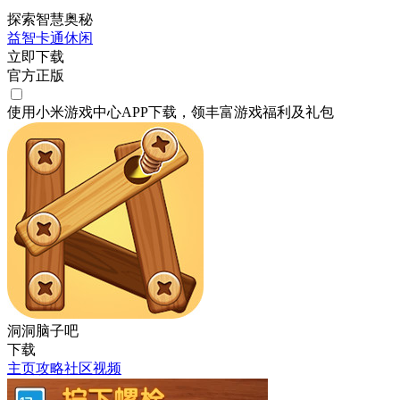
探索智慧奥秘
益智
卡通
休闲
立即下载
官方正版
使用小米游戏中心APP
下载
，领丰富游戏
福利
及
礼包
洞洞脑子吧
下载
主页
攻略
社区
视频